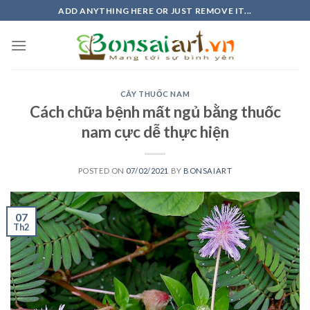
Skip
ADD ANYTHING HERE OR JUST REMOVE IT...
to
content
CÂY THUỐC NAM
Cách chữa bệnh mất ngủ bằng thuốc
nam cực dễ thực hiện
POSTED ON
07/02/2021
BY
BONSAIART
07
Th2