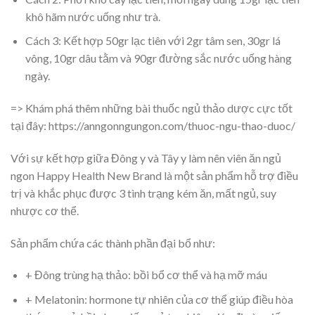
khô hãm nước uống như trà.
Cách 3: Kết hợp 50gr lạc tiên với 2gr tâm sen, 30gr lá
vông, 10gr dâu tằm và 90gr đường sắc nước uống hàng
ngày.
=> Khám phá thêm những bài thuốc ngủ thảo dược cực tốt
tại đây: https://anngonngungon.com/thuoc-ngu-thao-duoc/
Với sự kết hợp giữa Đông y và Tây y làm nên viên ăn ngủ
ngon Happy Health New Brand là một sản phẩm hỗ trợ điều
trị và khắc phục được 3 tình trạng kém ăn, mất ngủ, suy
nhược cơ thể.
Sản phẩm chứa các thành phần đại bổ như:
+ Đông trùng hạ thảo: bồi bổ cơ thể và hạ mỡ máu
+ Melatonin: hormone tự nhiên của cơ thể giúp điều hòa