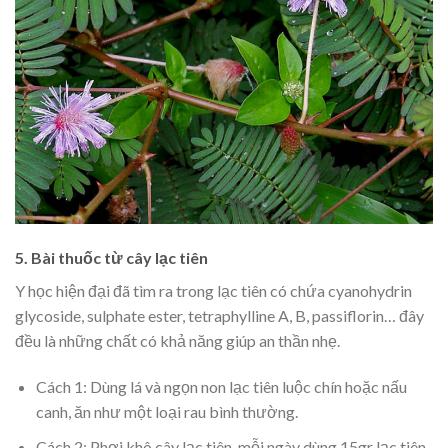
5. Bài thuốc từ cây lạc tiên
Y học hiện đại đã tìm ra trong lạc tiên có chứa cyanohydrin
glycoside, sulphate ester, tetraphylline A, B, passiflorin… đây
đều là những chất có khả năng giúp an thần nhẹ.
Cách 1: Dùng lá và ngọn non lạc tiên luộc chín hoặc nấu
canh, ăn như một loại rau bình thường.
Cách 2: Phơi khô cây lạc tiên, mỗi ngày dùng 15gr lạc tiên