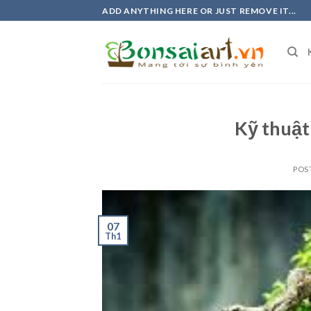
Skip
ADD ANYTHING HERE OR JUST REMOVE IT...
to
content
Kỹ thuật
POS
07
Th1