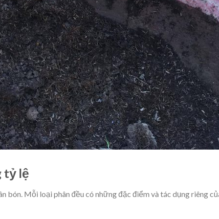
 tỷ lệ
hân bón. Mỗi loại phân đều có những đặc điểm và tác dụng riêng củ