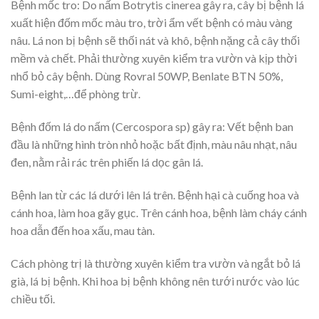
Bệnh mốc tro: Do nấm Botrytis cinerea gây ra, cây bị bệnh lá
xuất hiện đốm mốc màu tro, trời ẩm vết bệnh có màu vàng
nâu. Lá non bị bệnh sẽ thối nát và khô, bệnh nặng cả cây thối
mềm và chết. Phải thường xuyên kiểm tra vườn và kịp thời
nhổ bỏ cây bệnh. Dùng Rovral 50WP, Benlate BTN 50%,
Sumi-eight,…để phòng trừ.
Bệnh đốm lá do nấm (Cercospora sp) gây ra: Vết bệnh ban
đầu là những hình tròn nhỏ hoặc bất định, màu nâu nhạt, nâu
đen, nằm rải rác trên phiến lá dọc gân lá.
Bệnh lan từ các lá dưới lên lá trên. Bệnh hại cà cuống hoa và
cánh hoa, làm hoa gãy gục. Trên cánh hoa, bệnh làm cháy cánh
hoa dẫn đến hoa xấu, mau tàn.
Cách phòng trị là thường xuyên kiểm tra vườn và ngắt bỏ lá
già, lá bị bệnh. Khi hoa bị bệnh không nên tưới nước vào lúc
chiều tối.