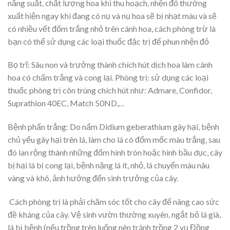
năng suất, chất lượng hoa khi thu hoạch, nhện đỏ thường
xuất hiện ngay khi đang có nụ và nụ hoa sẽ bị nhạt màu và sẽ
có nhiều vết đốm trắng nhỏ trên cánh hoa, cách phòng trừ là
bạn có thể sử dụng các loại thuốc đặc trị để phun nhện đỏ
Bọ trĩ: Sâu non và trưởng thành chích hút dịch hoa làm cánh
hoa có chấm trắng và cong lại. Phòng trị: sử dụng các loại
thuốc phòng trị côn trùng chích hút như: Admare, Confidor,
Suprathion 40EC, Match 50ND,…
Bệnh phấn trắng: Do nấm Didium geberathium gây hại, bệnh
chủ yếu gây hại trên lá, làm cho lá có đốm mốc màu trắng, sau
đó lan rộng thành những đốm hình tròn hoặc hình bầu dục, cây
bị hại lá bị cong lại, bệnh nặng lá ít, nhỏ, lá chuyển màu nâu
vàng và khô, ảnh hưởng đến sinh trưởng của cây.
Cách phòng trị là phải chăm sóc tốt cho cây để nâng cao sức
đề kháng của cây. Vệ sinh vườn thường xuyên, ngắt bỏ lá già,
lá bị bệnh (nếu trồng trên luống nên tránh trồng 2 vụ Đồng