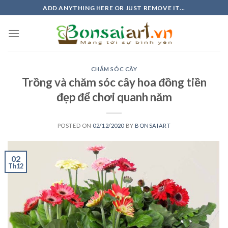
Skip
ADD ANYTHING HERE OR JUST REMOVE IT...
to
content
CHĂM SÓC CÂY
Trồng và chăm sóc cây hoa đồng tiền
đẹp để chơi quanh năm
POSTED ON
02/12/2020
BY
BONSAIART
02
Th12