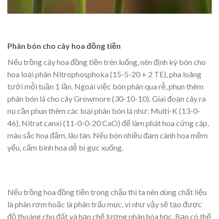
Phân bón cho cây hoa đồng tiền
Nếu trồng cây hoa đồng tiền trên luống, nên định ký bón cho
hoa loại phân Nitrophosphoka (15-5-20 + 2 TE), pha loãng
tưới mỗi tuần 1 lần. Ngoài việc bón phân qua rễ, phun thêm
phân bón lá cho cây Growmore (30-10-10). Giai đoạn cây ra
nụ cần phun thêm các loại phân bón lá như: Multi-K (13-0-
46), Nitrat canxi (11-0-0-20 CaO) để làm phát hoa cứng cáp,
màu sắc hoa đậm, lâu tàn. Nếu bón nhiều đạm cành hoa mềm
yếu, cấm bình hoa dễ bị gục xuống.
Nếu trồng hoa đồng tiền trong chậu thì ta nên dùng chất liệu
là phân rơm hoặc là phân trấu mục, vì như vậy sẽ tạo được
độ thoáng cho đất và hạn chế lượng phân hóa học. Bạn có thể