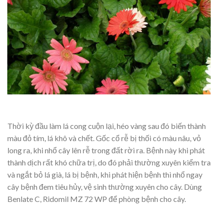
Thời kỳ đầu làm lá cong cuộn lại, héo vàng sau đó biến thành
màu đỏ tím, lá khô và chết. Gốc cổ rễ bị thối có màu nâu, vỏ
long ra, khi nhổ cây lên rễ trong đất rời ra. Bệnh này khi phát
thành dịch rất khó chữa trị, do đó phải thường xuyên kiểm tra
và ngắt bỏ lá già, lá bị bệnh, khi phát hiện bệnh thì nhổ ngay
cây bệnh đem tiêu hủy, vệ sinh thường xuyên cho cây. Dùng
Benlate C, Ridomil MZ 72 WP để phòng bệnh cho cây.